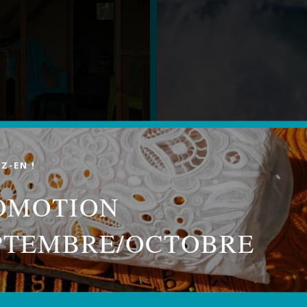
Z-EN !
OMOTION
PTEMBRE/OCTOBRE
RE CAMPING
SÉJOURNER