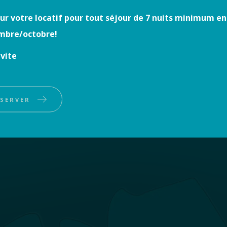
ur votre locatif pour tout séjour de 7 nuits minimum en
mbre/octobre!
S LE VILLAGE DE PLOMEUR, AU CŒUR DU FINIS
 vite
notre Camping dans le Pa
SERVER