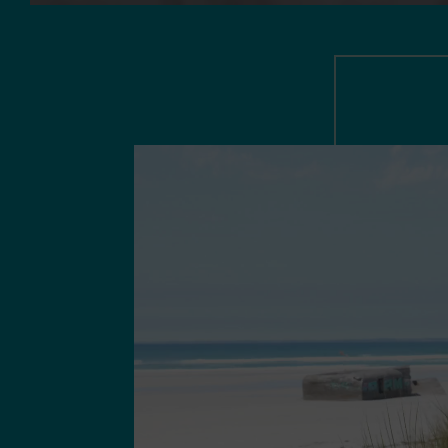
CAMPING DE LANVEN
Réserver
De fin mars à fin octobre, chaque année,
Irène, Nicolas et leurs deux enfants vous
ouvrent les portes de leur petit coin de
paradis en pleine nature. Pour camper,
profiter du confort d’un mobil-home ou
découvrir l’insolite d’un écolodge, le Camping
de Lanven vous offre de nombreuses
solutions d’hébergements. Réservez vos