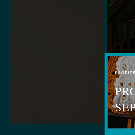
PROFITE
PR
SE
NOT