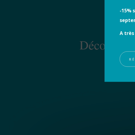
-15% s
septe
DAN
A très
Découvrez 
RÉ