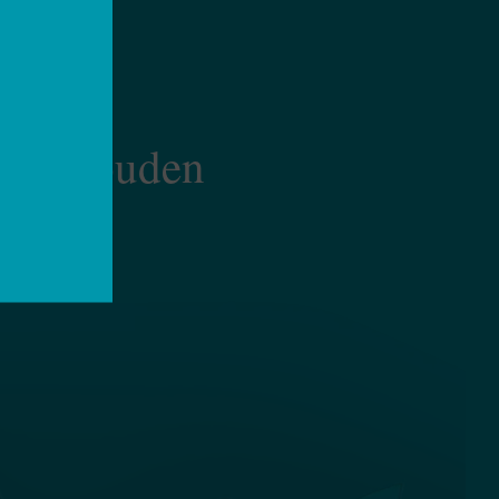
TÈRE
ys Bigouden