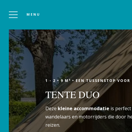
MENU
CAMPING LANVEN
Om Te Boeken
1 - 2 •
9 M² •
EEN TUSSENSTOP VOOR 
TENTE DUO
Elk jaar openen Irène, Nicolas en hun twee
Deze
kleine accommodatie
is perfect
kinderen van eind maart tot eind oktober de
wandelaars en motorrijders die door h
deuren van hun kleine paradijsje midden in
reizen.
de natuur. Om te kamperen, te genieten van