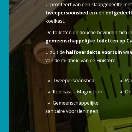
het comfort van een stacaravan of het
U profiteert van een slaapgedeelte me
ONZ
WELKOM
ongewone karakter van een eco-lodge te
tweepersoonsbed
en een
eetgedeel
ontdekken, biedt Camping de Lanven u tal
koelkast.
van accommodatieoplossingen. Boek uw
De toiletten en douche bevinden zich i
vakantie op onze camping in Pays Bigouden!
gemeenschappelijke toiletten op C
U zult de
halfoverdekte voortuin
waar
van de mildheid van de Finistère.
Tweepersoonsbed
Par
Koelkast – Magnetron
On
Gemeenschappelijke
sanitaire voorzieningen