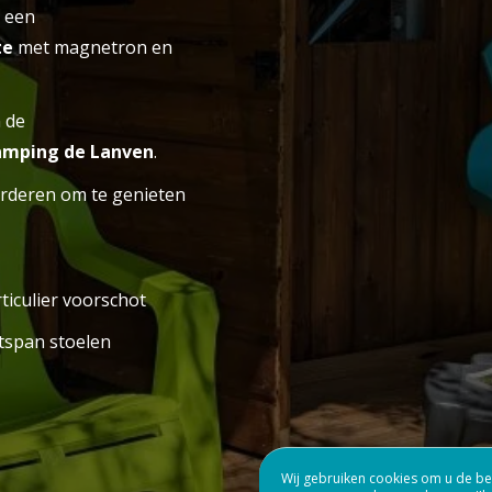
t een
E CAMPING
VERBLIJF
te
met magnetron en
n de
amping de Lanven
.
deren om te genieten
ticulier voorschot
tspan stoelen
Wij gebruiken cookies om u de bes