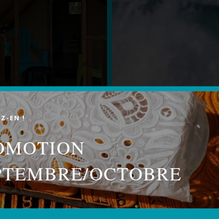
Z-EN !
OMOTION
PTEMBRE/OCTOBRE
RE CAMPING
SÉJOURNER